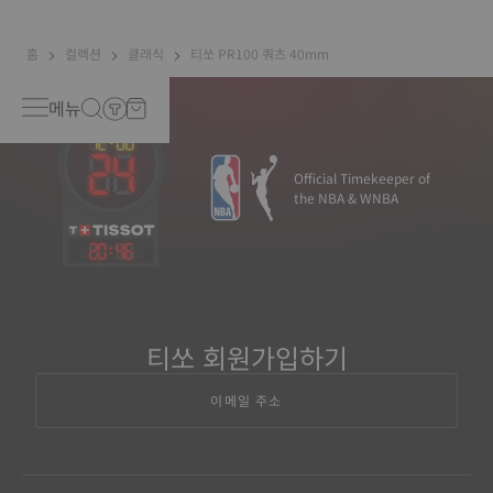
홈
컬렉션
클래식
티쏘 PR100 쿼츠 40mm
메뉴
Official Timekeeper of
the NBA & WNBA
20
:
46
티쏘 회원가입하기
이메일 주소