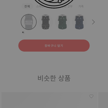
전체
스테인리스 스틸
천연 고무
가죽
strapConfigurator
스테인리스 스틸
천연 고무
가죽
장바구니 담기
비슷한 상품