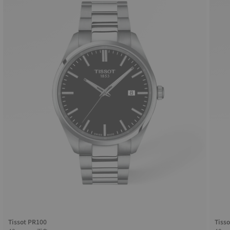
Tissot PR100
Tiss