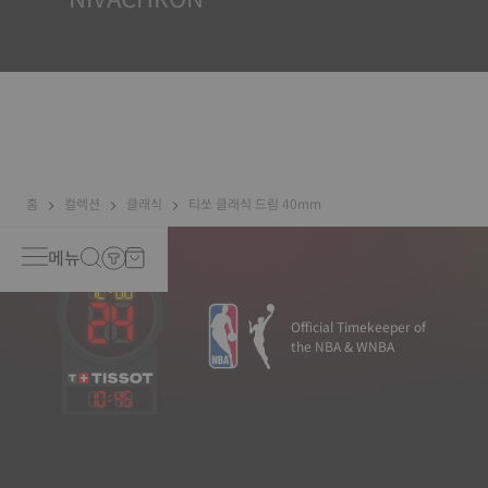
Because the magnetic fields generated by our electronic
objects (mobile phone, computer, radio, magnetic
closure, etc.) are more present than ever in our daily
lives, Tissot has developed a new cutting-edge titanium-
based alloy to preserve the precision of its watches. A
Nivachron™ balance spring is regarded as far more
resistant and unaffected by magnetic fields compared to
standard springs*. *Non-contractual image
홈
컬렉션
클래식
티쏘 클래식 드림 40mm
메뉴
Official Timekeeper of
the NBA & WNBA
10
:
45