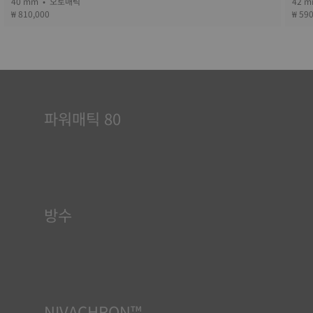
40 mm • 오토매틱
₩ 810,000
₩ 59
파워매틱 80
오토매틱 시계는 착용자의 에너지로 구동됩니다. 손목의 움직임이
메커니즘을 작동하게 합니다. Powermatic 80 무브먼트는 80시
간의 파워 리저브를 자랑하며, 시계를 3일 동안 착용하지 않아도
정확하게 시간을 표시할 수 있습니다. 이는 일반적으로 1.5일의 파
워 리저브를 제공하는 경쟁 제품을 능가하는 혁신적인 무브먼트입
니다.
방수
티쏘 시계 케이스는 모두 방수 기능을 포함한 수많은 검사를 거칩
니다. 티쏘는 시계가 처할 수 있는 실제 상황을 재현하여 시계에 충
격과 압력뿐만 아니라 액체, 가스, 먼지의 침투에 견딜 수 있는 능력
이 있는지 테스트합니다. *계약 외 이미지
NIVACHRON™