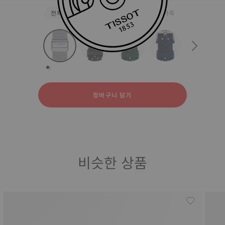
전체
스테인리스 스틸
천연 고무
가죽
strapConfigurator
스테인리스 스틸
천연 고무
가죽
장바구니 담기
비슷한 상품