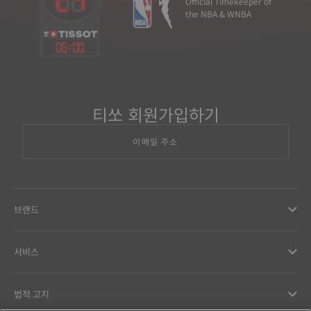
Official Timekeeper of
the NBA & WNBA
06
:
00
티쏘 회원가입하기
이메일 주소
브랜드
서비스
법적 고지