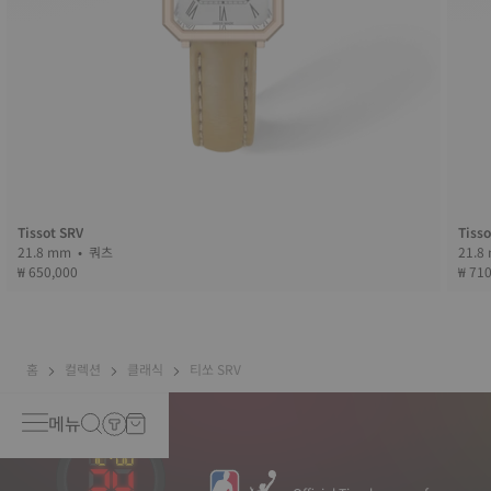
Tissot SRV
Tisso
21.8 mm • 쿼츠
₩ 650,000
₩ 71
홈
컬렉션
클래식
티쏘 SRV
메뉴