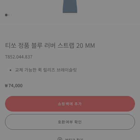
티쏘 정품 블루 러버 스트랩 20 MM
T852.044.837
교체 가능한 퀵 릴리즈 브레이슬릿
₩ 74,000
쇼핑백에 추가
호환여부 확인
부티크 찾기