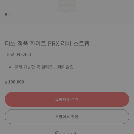
티쏘 정품 화이트 PRX 러버 스트랩
T852.048.463
교체 가능한 퀵 릴리즈 브레이슬릿
₩ 106,000
쇼핑백에 추가
호환여부 확인
부티크 찾기