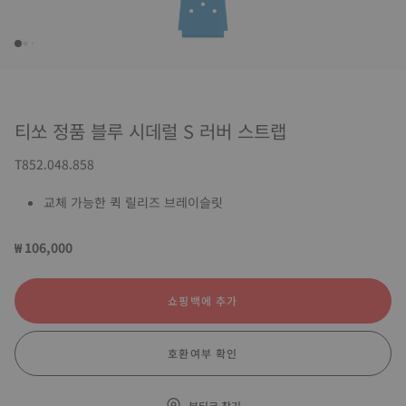
티쏘 정품 블루 시데럴 S 러버 스트랩
T852.048.858
교체 가능한 퀵 릴리즈 브레이슬릿
₩ 106,000
쇼핑백에 추가
호환여부 확인
부티크 찾기