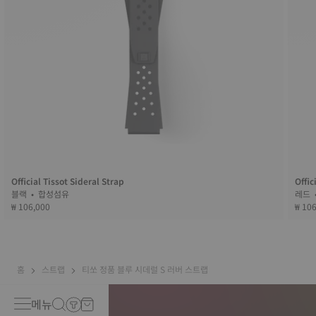
Official Tissot Sideral Strap
Offic
블랙 • 합성섬유
₩ 106,000
₩ 10
홈
스트랩
티쏘 정품 블루 시데럴 S 러버 스트랩
메뉴