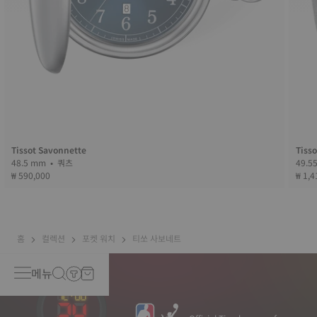
Tissot Savonnette
Tiss
48.5 mm • 쿼츠
₩ 590,000
₩ 1,4
홈
컬렉션
포켓 워치
티쏘 사보네트
메뉴