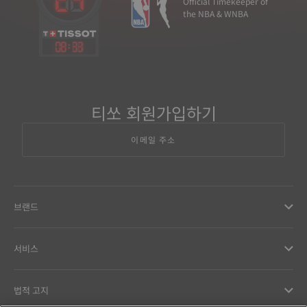
Official Timekeeper of
the NBA & WNBA
08
:
33
티쏘 회원가입하기
이메일 주소
브랜드
서비스
법적 고지