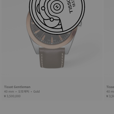
Tissot Gentleman
Tiss
40 mm • 오토매틱 • Gold
₩ 3,500,000
₩ 3,5