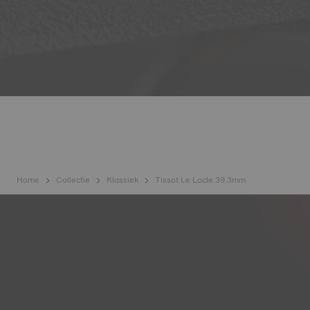
Home
Collectie
Klassiek
Tissot Le Locle 39.3mm