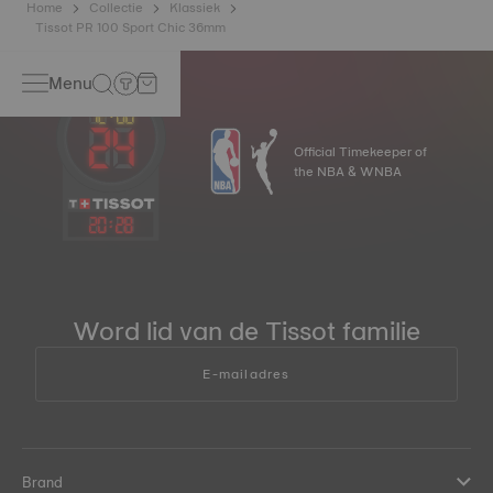
Home
Collectie
Klassiek
Tissot PR 100 Sport Chic 36mm
Menu
Official Timekeeper of
the NBA & WNBA
20
:
28
Word lid van de Tissot familie
E-mailadres
Brand