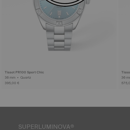
Tissot PR100 Sport Chic
Tisso
36 mm • Quartz
395,00 €
575,
SUPERLUMINOVA®