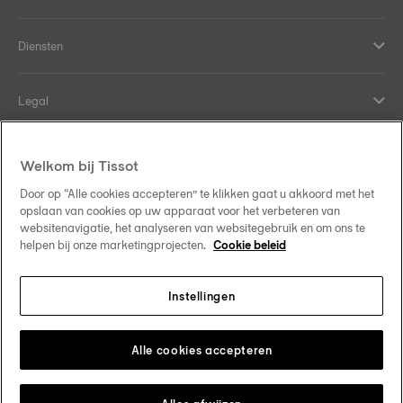
Diensten
Legal
Hulp en contact
Welkom bij Tissot
Door op “Alle cookies accepteren” te klikken gaat u akkoord met het
Our commitments
opslaan van cookies op uw apparaat voor het verbeteren van
websitenavigatie, het analyseren van websitegebruik en om ons te
helpen bij onze marketingprojecten.
Cookie beleid
Instellingen
Follow us on social media
Nederland
Change country
Tissot Copyrights 2026
Alle cookies accepteren