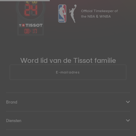
Official Timekeeper of
the NBA & WNBA
08
:
17
Word lid van de Tissot familie
E-mailadres
Brand
Diensten