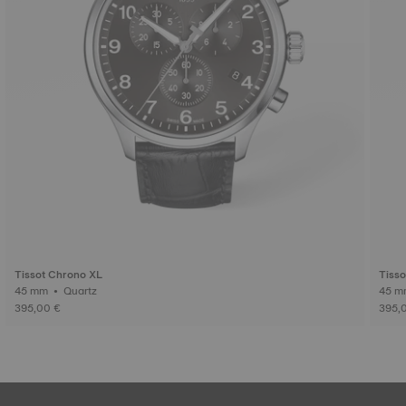
Tissot Chrono XL
Tiss
45 mm • Quartz
395,00 €
395,