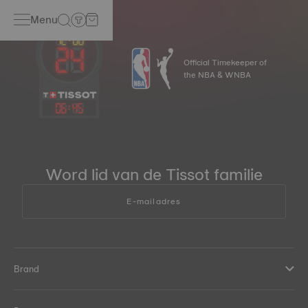
Menu
Official Timekeeper of
the NBA & WNBA
06
:
45
Word lid van de Tissot familie
E-mailadres
Brand