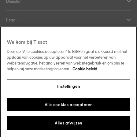
Diensten
Legal
Hulp en contact
Welkom bij Tissot
Door op “Alle cookies accepteren” te klikken gaat u akkoord met het
Our commitments
opslaan van cookies op uw apparaat voor het verbeteren van
websitenavigatie, het analyseren van websitegebruik en om ons te
helpen bij onze marketingprojecten.
Cookie beleid
Instellingen
Follow us on social media
Nederland
Change country
Tissot Copyrights 2026
Alle cookies accepteren
Alles afwijzen