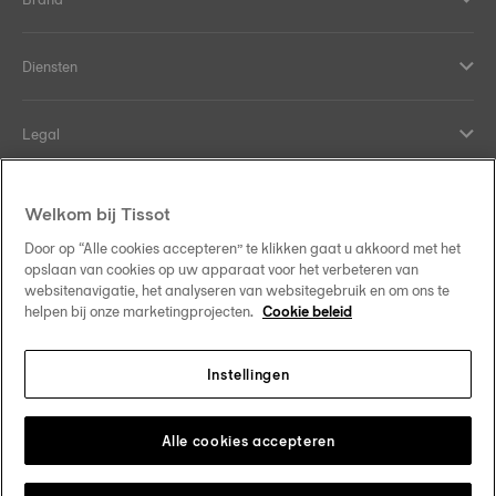
Diensten
Legal
Hulp en contact
Welkom bij Tissot
Door op “Alle cookies accepteren” te klikken gaat u akkoord met het
Our commitments
opslaan van cookies op uw apparaat voor het verbeteren van
websitenavigatie, het analyseren van websitegebruik en om ons te
helpen bij onze marketingprojecten.
Cookie beleid
Instellingen
Follow us on social media
Nederland
Change country
Tissot Copyrights 2026
Alle cookies accepteren