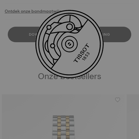
Ontdek onze bandmaatwijzer
DOWNLOAD GEBRUIKERSHANDLEIDING
Onze bestsellers