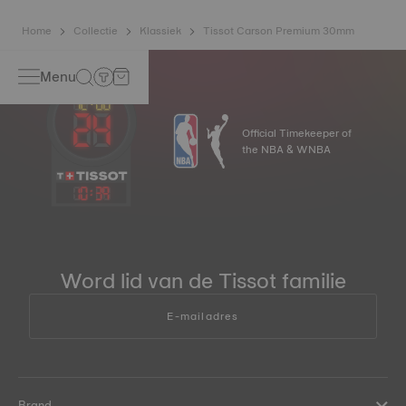
Home
Collectie
Klassiek
Tissot Carson Premium 30mm
Menu
Official Timekeeper of
the NBA & WNBA
10
:
39
Word lid van de Tissot familie
E-mailadres
Brand