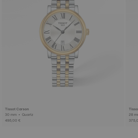
Tissot Carson
Tisso
30 mm • Quartz
495,00 €
375,