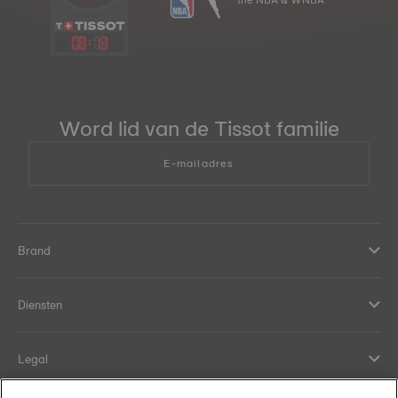
08
:
13
Word lid van de Tissot familie
E-mailadres
Brand
Diensten
Legal