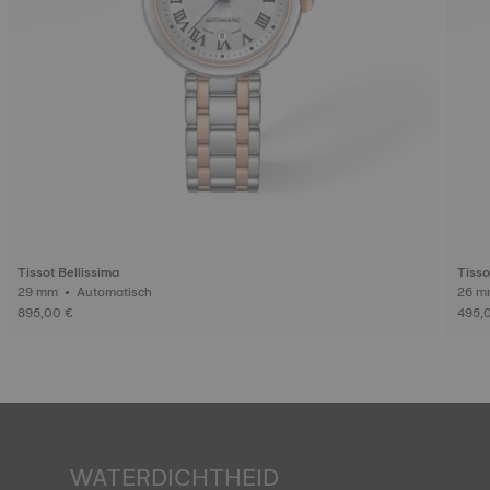
Tissot Bellissima
Tisso
29 mm • Automatisch
895,00 €
495,
WATERDICHTHEID