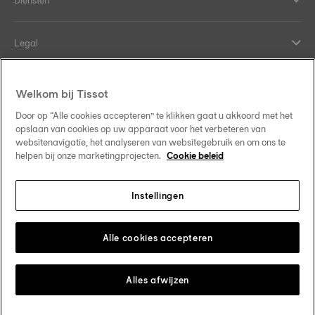
Legal
Hulp en contact
Welkom bij Tissot
Door op “Alle cookies accepteren” te klikken gaat u akkoord met het
Our commitments
opslaan van cookies op uw apparaat voor het verbeteren van
websitenavigatie, het analyseren van websitegebruik en om ons te
helpen bij onze marketingprojecten.
Cookie beleid
Instellingen
Follow us on social media
Nederland
Change country
Tissot Copyrights 2026
Alle cookies accepteren
Alles afwijzen