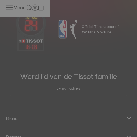
Menu
Official Timekeeper of
the NBA & WNBA
16
:
08
Word lid van de Tissot familie
E-mailadres
Brand
Diensten