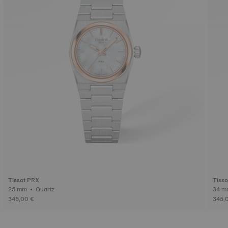
Tissot PRX
Tisso
25 mm • Quartz
345,00 €
345,