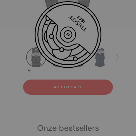
All
Leer
Rubber
strapConfigurator
Leer
Rubber
ADD TO CART
Onze bestsellers