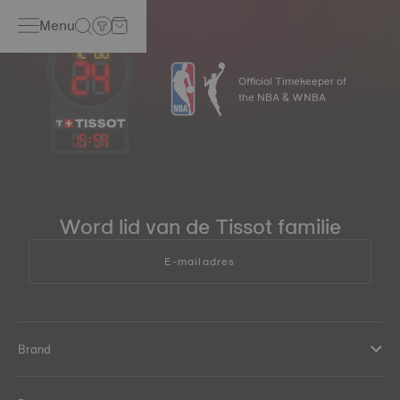
Menu
Official Timekeeper of
the NBA & WNBA
15
:
59
Word lid van de Tissot familie
E-mailadres
Brand