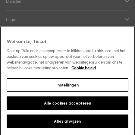
Diensten
Legal
Hulp en contact
Welkom bij Tissot
Door op “Alle cookies accepteren” te klikken gaat u akkoord met het
Our commitments
opslaan van cookies op uw apparaat voor het verbeteren van
websitenavigatie, het analyseren van websitegebruik en om ons te
helpen bij onze marketingprojecten.
Cookie beleid
Instellingen
Follow us on social media
Nederland
Change country
Tissot Copyrights 2026
Alle cookies accepteren
Alles afwijzen