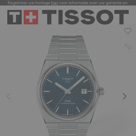
Registreer uw horloge
hier
voor informatie over uw garantie en me