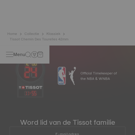
nieuwe, op titanium gebaseerde legering ontwikkeld om
de precisie van zijn horloges te behouden. Een
Nivachron™ balansveer wordt beschouwd als veel beter
bestand tegen en ongevoeliger voor magnetische velden
dan standaard veren. Niet-contractuele afbeelding.
Home
Collectie
Klassiek
Tissot Chemin Des Tourelles 42mm
Menu
Official Timekeeper of
the NBA & WNBA
11
:
55
Word lid van de Tissot familie
E-mailadres