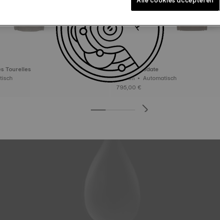
s Tourelles
Tissot Visodate
omatisch
39 mm • Automatisch
795,00 €