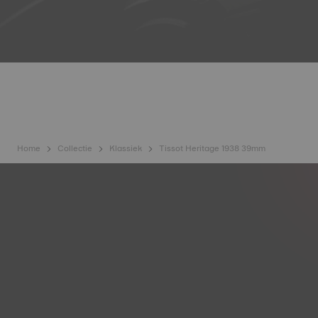
Home
Collectie
Klassiek
Tissot Heritage 1938 39mm