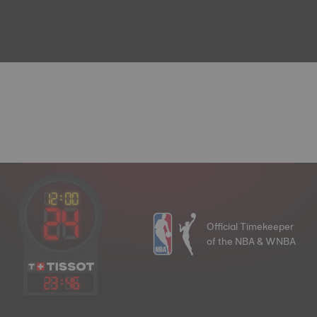
Official Timekeeper
of the NBA & WNBA
23
:
46