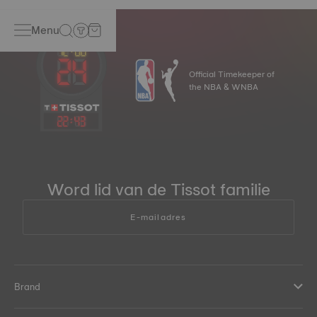
Menu
Official Timekeeper of
the NBA & WNBA
22
:
43
Word lid van de Tissot familie
E-mailadres
Brand