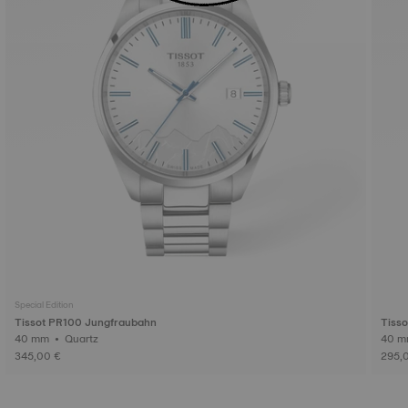
Special Edition
Tissot PR100 Jungfraubahn
Tiss
40 mm • Quartz
345,00 €
295,