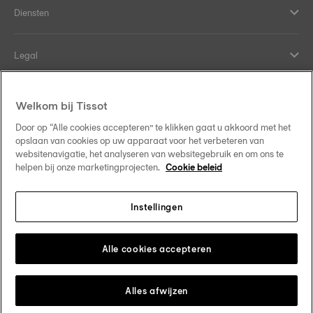
Diensten
Legal
Hulp en contact
Welkom bij Tissot
Door op “Alle cookies accepteren” te klikken gaat u akkoord met het
Our commitments
opslaan van cookies op uw apparaat voor het verbeteren van
websitenavigatie, het analyseren van websitegebruik en om ons te
helpen bij onze marketingprojecten.
Cookie beleid
Instellingen
Follow us on social media
Nederland
Change country
Tissot Copyrights 2026
Alle cookies accepteren
Alles afwijzen