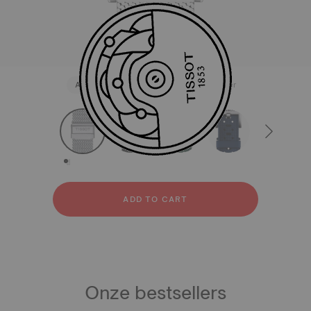
All
Roestvrij staal
Rubber
Leer
strapConfigurator
Roestvrij staal
Rubber
Leer
ADD TO CART
Onze bestsellers