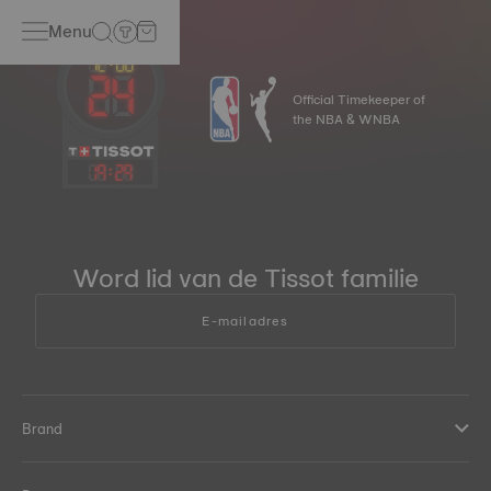
Menu
Official Timekeeper of
the NBA & WNBA
19
:
29
Word lid van de Tissot familie
E-mailadres
Brand