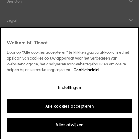
Diensten
Legal
Hulp en contact
Welkom bij Tissot
Door op “Alle cookies accepteren” te klikken gaat u akkoord met het
Our commitments
opslaan van cookies op uw apparaat voor het verbeteren van
websitenavigatie, het analyseren van websitegebruik en om ons te
helpen bij onze marketingprojecten.
Cookie beleid
Instellingen
Follow us on social media
Nederland
Change country
Tissot Copyrights 2026
Alle cookies accepteren
Alles afwijzen