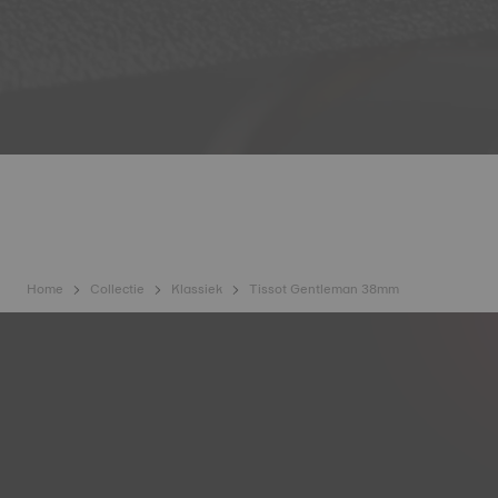
Home
Collectie
Klassiek
Tissot Gentleman 38mm