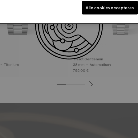
Alle cookies accepteren
n
Tissot Gentleman
40 mm • Quartz • Titanium
38 mm • Automatisch
795,00 €