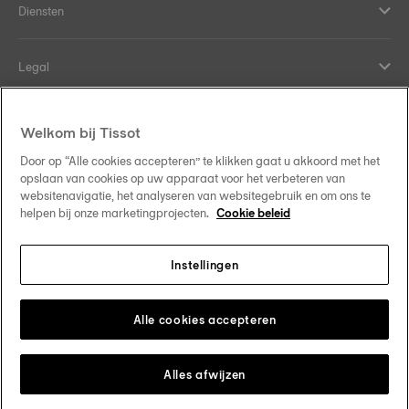
Diensten
Legal
Hulp en contact
Welkom bij Tissot
Door op “Alle cookies accepteren” te klikken gaat u akkoord met het
Our commitments
opslaan van cookies op uw apparaat voor het verbeteren van
websitenavigatie, het analyseren van websitegebruik en om ons te
helpen bij onze marketingprojecten.
Cookie beleid
Instellingen
Follow us on social media
Nederland
Change country
Tissot Copyrights 2026
Alle cookies accepteren
Alles afwijzen