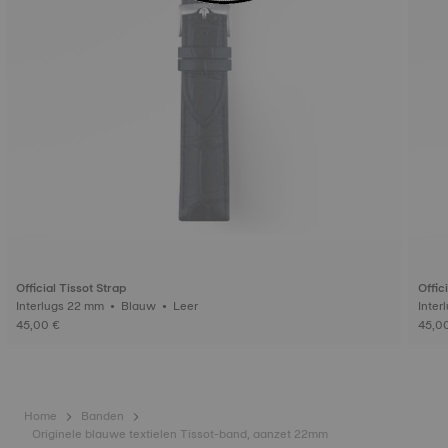
Official Tissot Strap
Offic
Interlugs 22 mm • Blauw • Leer
45,00 €
45,0
Home
Banden
Originele blauwe textielen Tissot-band, aanzet 22mm