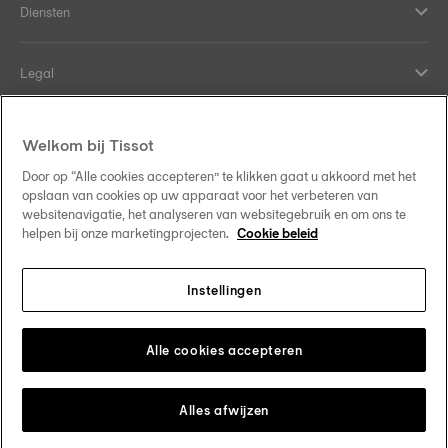
Diensten
Legal
Hulp en contact
Welkom bij Tissot
Door op “Alle cookies accepteren” te klikken gaat u akkoord met het
Our commitments
opslaan van cookies op uw apparaat voor het verbeteren van
websitenavigatie, het analyseren van websitegebruik en om ons te
helpen bij onze marketingprojecten.
Cookie beleid
Instellingen
Follow us on social media
Nederland
Change country
Tissot Copyrights 2026
Alle cookies accepteren
Alles afwijzen