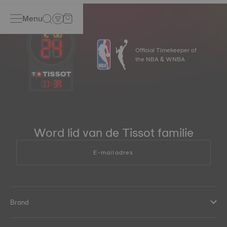
Menu
Official Timekeeper of
the NBA & WNBA
11
:
39
Word lid van de Tissot familie
E-mailadres
Brand