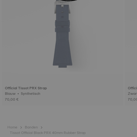
Official Tissot PRX Strap
Offic
Blauw • Synthetisch
70,00 €
70,0
Home
Banden
Tissot Official Black PRX 40mm Rubber Strap