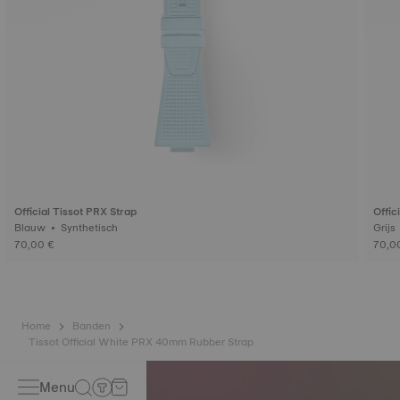
Official Tissot PRX Strap
Offic
Blauw • Synthetisch
70,00 €
70,0
Home
Banden
Tissot Official White PRX 40mm Rubber Strap
Menu