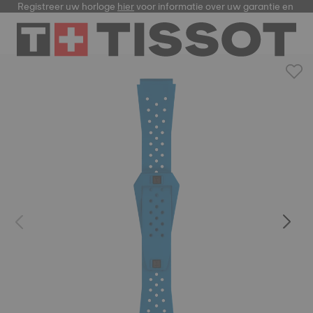
Registreer uw horloge
hier
voor informatie over uw garantie en me