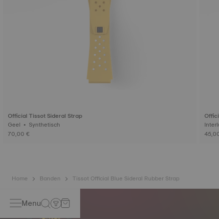
Official Tissot Sideral Strap
Offic
Geel • Synthetisch
70,00 €
45,0
Home
Banden
Tissot Official Blue Sideral Rubber Strap
Menu