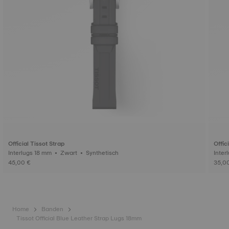
Official Tissot Strap
Offic
Interlugs 18 mm • Zwart • Synthetisch
45,00 €
35,0
Home
Banden
Tissot Official Blue Leather Strap Lugs 18mm