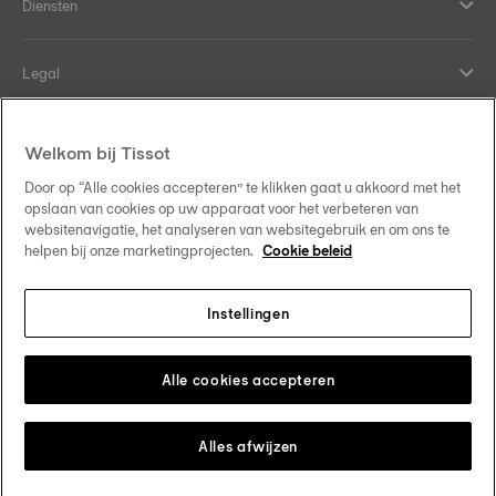
Diensten
Legal
Hulp en contact
Welkom bij Tissot
Door op “Alle cookies accepteren” te klikken gaat u akkoord met het
Our commitments
opslaan van cookies op uw apparaat voor het verbeteren van
websitenavigatie, het analyseren van websitegebruik en om ons te
helpen bij onze marketingprojecten.
Cookie beleid
Instellingen
Follow us on social media
Nederland
Change country
Tissot Copyrights 2026
Alle cookies accepteren
Alles afwijzen