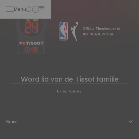
Menu
Official Timekeeper of
the NBA & WNBA
05
:
08
Word lid van de Tissot familie
E-mailadres
Brand