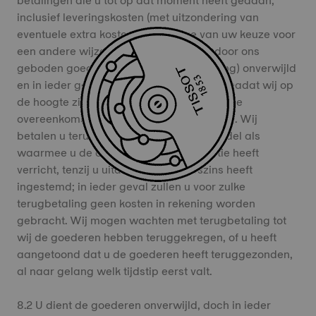
betalingen die u tot op dat moment heeft gedaan,
inclusief leveringskosten (met uitzondering van
eventuele extra kosten ten gevolge van uw keuze voor
een andere wijze van levering dan de door ons
geboden goedkoopste standaard levering) onverwijld
en in ieder geval niet later dan 14 dagen nadat wij op
de hoogte zijn gesteld van uw beslissing de
overeenkomst te herroepen, van ons terug. Wij
betalen u terug met hetzelfde betaalmiddel als
waarmee u de oorspronkelijke transactie heeft
verricht, tenzij u uitdrukkelijk anderszins heeft
ingestemd; in ieder geval zullen u voor zulke
terugbetaling geen kosten in rekening worden
gebracht. Wij mogen wachten met terugbetaling tot
wij de goederen hebben teruggekregen, of u heeft
aangetoond dat u de goederen heeft teruggezonden,
al naar gelang welk tijdstip eerst valt.
8.2 U dient de goederen onverwijld, doch in ieder