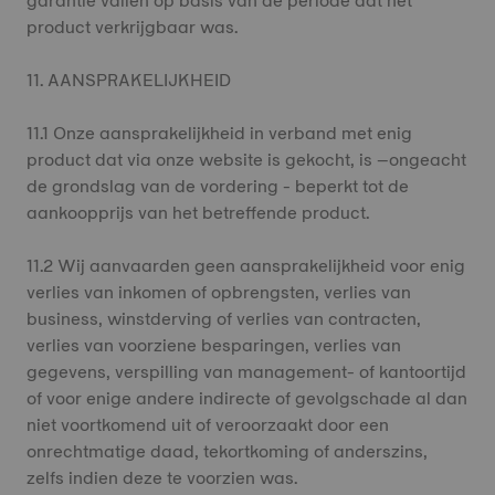
garantie vallen op basis van de periode dat het
product verkrijgbaar was.
11. AANSPRAKELIJKHEID
11.1 Onze aansprakelijkheid in verband met enig
product dat via onze website is gekocht, is –ongeacht
de grondslag van de vordering - beperkt tot de
aankoopprijs van het betreffende product.
11.2 Wij aanvaarden geen aansprakelijkheid voor enig
verlies van inkomen of opbrengsten, verlies van
business, winstderving of verlies van contracten,
verlies van voorziene besparingen, verlies van
gegevens, verspilling van management- of kantoortijd
of voor enige andere indirecte of gevolgschade al dan
niet voortkomend uit of veroorzaakt door een
onrechtmatige daad, tekortkoming of anderszins,
zelfs indien deze te voorzien was.