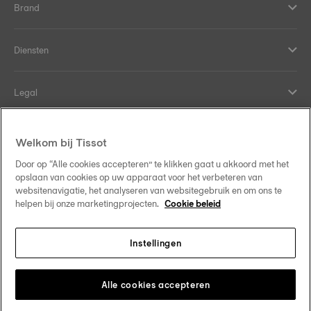
Brand
Diensten
Legal
Hulp en contact
Welkom bij Tissot
Door op “Alle cookies accepteren” te klikken gaat u akkoord met het
Our commitments
opslaan van cookies op uw apparaat voor het verbeteren van
websitenavigatie, het analyseren van websitegebruik en om ons te
helpen bij onze marketingprojecten.
Cookie beleid
Instellingen
Follow us on social media
Nederland
Change country
Tissot Copyrights 2026
Alle cookies accepteren