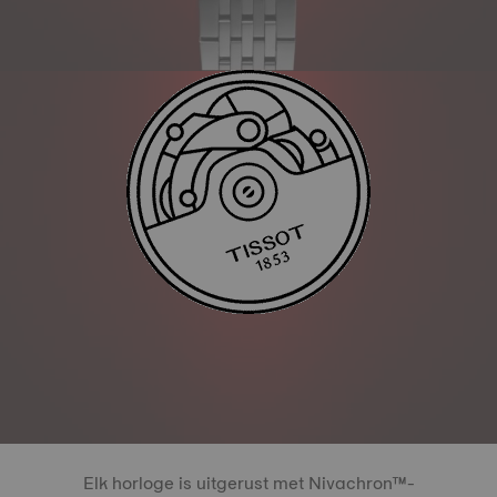
Elk horloge is uitgerust met Nivachron™-