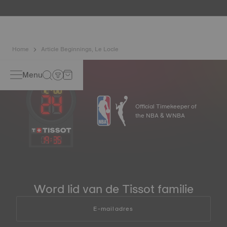
Home
Article Beginnings, Le Locle
Menu
Official Timekeeper of
the NBA & WNBA
19
:
35
Word lid van de Tissot familie
E-mailadres