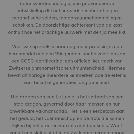
balansveertechnologie, een geavanceerde
ontwikkeling die het uurwerk beschermt tegen
magnetische velden, temperatuurschommelingen
schokken. De doorzichtige achterkant van de kast
onthult hoe het prachtige uurwerk met de tijd mee tikt.
Voor wie op zoek is naar nog meer precisie, is een
herenmodel met een 18k gouden lunette voorzien van
een COSC-certificering, een officieel keurmerk van
Zwitserse chronometrische uitmuntendheid. Hiermee
bevat dit horloge meerdere kenmerken doe de erfenis
van Tissot al generaties lang definieert.
Het dragen van een Le Locle is het verhaal van een
stad dragen, gevormd door haar mensen en hun
onwrikbare vakmanschap. Het is een eerbetoon aan
het geduld, het vakmanschap en de trots die komen
kijken bij het creëren van iets met betekenis. Want
vanuit een kleine stad in de Zwitserse bergen begon