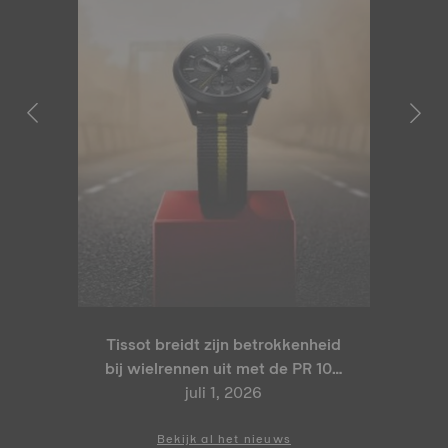
Tissot breidt zijn betrokkenheid
bij wielrennen uit met de PR 100
Tour de France 2026 Special
juli 1, 2026
Edition en PR 100 Cycling
Edition
Bekijk al het nieuws