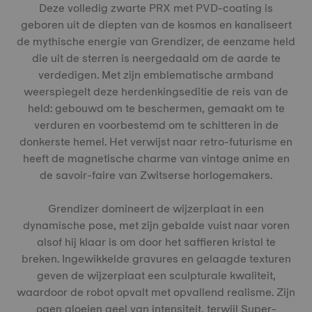
Deze volledig zwarte PRX met PVD-coating is
geboren uit de diepten van de kosmos en kanaliseert
de mythische energie van Grendizer, de eenzame held
die uit de sterren is neergedaald om de aarde te
verdedigen. Met zijn emblematische armband
weerspiegelt deze herdenkingseditie de reis van de
held: gebouwd om te beschermen, gemaakt om te
verduren en voorbestemd om te schitteren in de
donkerste hemel. Het verwijst naar retro-futurisme en
heeft de magnetische charme van vintage anime en
de savoir-faire van Zwitserse horlogemakers.
Grendizer domineert de wijzerplaat in een
dynamische pose, met zijn gebalde vuist naar voren
alsof hij klaar is om door het saffieren kristal te
breken. Ingewikkelde gravures en gelaagde texturen
geven de wijzerplaat een sculpturale kwaliteit,
waardoor de robot opvalt met opvallend realisme. Zijn
ogen gloeien geel van intensiteit, terwijl Super-