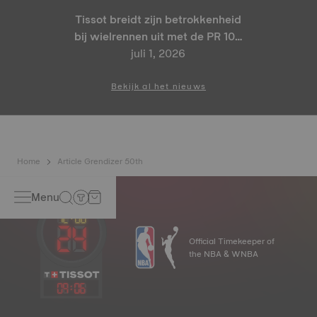
Tissot breidt zijn betrokkenheid
bij wielrennen uit met de PR 100
Tour de France 2026 Special
juli 1, 2026
Edition en PR 100 Cycling
Edition
Bekijk al het nieuws
Home
Article Grendizer 50th
Menu
Official Timekeeper of
the NBA & WNBA
09
:
06