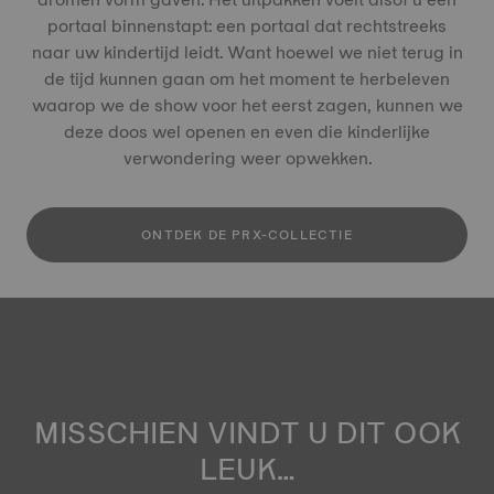
portaal binnenstapt: een portaal dat rechtstreeks
naar uw kindertijd leidt. Want hoewel we niet terug in
de tijd kunnen gaan om het moment te herbeleven
waarop we de show voor het eerst zagen, kunnen we
deze doos wel openen en even die kinderlijke
verwondering weer opwekken.
ONTDEK DE PRX-COLLECTIE
MISSCHIEN VINDT U DIT OOK
LEUK…