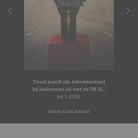
Tissot breidt zijn betrokkenheid
bij wielrennen uit met de PR 100
Tour de France 2026 Special
juli 1, 2026
Edition en PR 100 Cycling
Edition
Bekijk al het nieuws