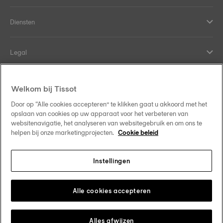
Diensten
Legal
Hulp en contact
Welkom bij Tissot
Door op “Alle cookies accepteren” te klikken gaat u akkoord met het
Our commitments
opslaan van cookies op uw apparaat voor het verbeteren van
websitenavigatie, het analyseren van websitegebruik en om ons te
helpen bij onze marketingprojecten.
Cookie beleid
Instellingen
Follow us on social media
Nederland
Change country
Tissot Copyrights 2026
Alle cookies accepteren
Alles afwijzen