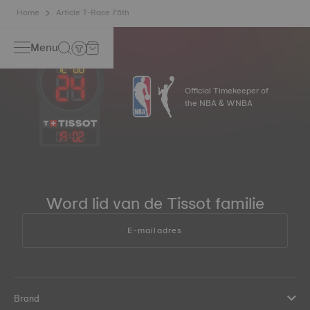
Home
Article T-Race 75th
Menu
Official Timekeeper of
the NBA & WNBA
19
:
02
Word lid van de Tissot familie
E-mailadres
Brand