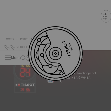
Home
Heren
Klassiek
VERGELIJK
0
Menu
Official Timekeeper of
the NBA & WNBA
14
:
36