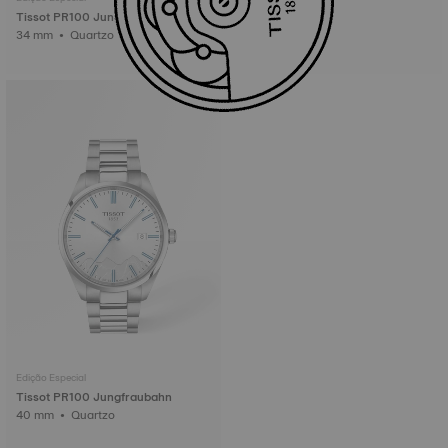
Tissot PR100 Jungfraubahn
34 mm • Quartzo
Edição Especial
Tissot PR100 Jungfraubahn
40 mm • Quartzo