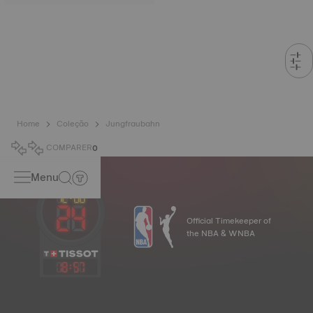
Home
Coleção
Jungfraubahn
COMPARER
0
Menu
Official Timekeeper of
the NBA & WNBA
18
:
57