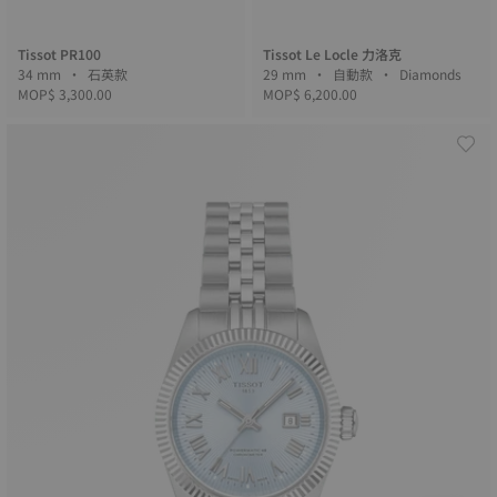
Tissot PR100
Tissot Le Locle 力洛克
34 mm • 石英款
29 mm • 自動款 • Diamonds
MOP$ 3,300.00
MOP$ 6,200.00