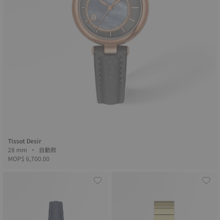
Tissot Desir
28 mm • 自動款
MOP$ 6,700.00