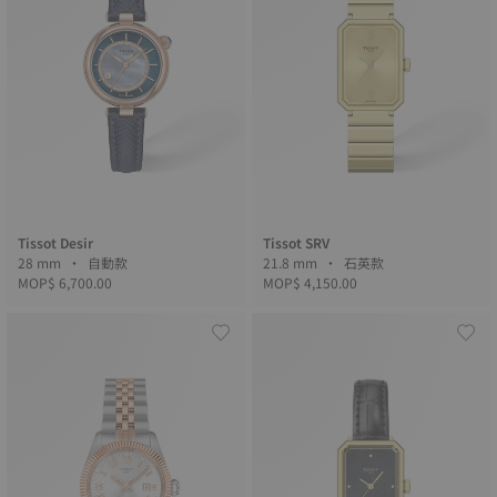
Tissot Desir
Tissot SRV
28 mm • 自動款
21.8 mm • 石英款
MOP$ 6,700.00
MOP$ 4,150.00