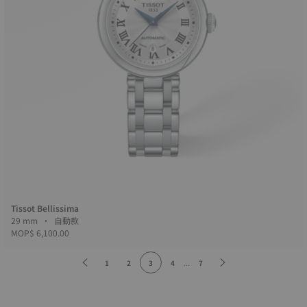
Tissot Bellissima
29 mm • 自動款
MOP$ 6,100.00
1
2
3
4
...
7