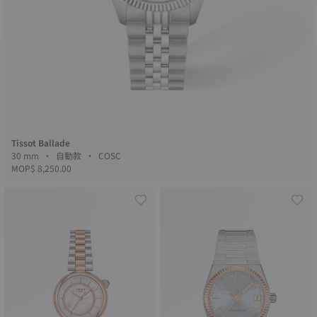
Tissot Ballade
30 mm • 自動款 • COSC
MOP$ 8,250.00