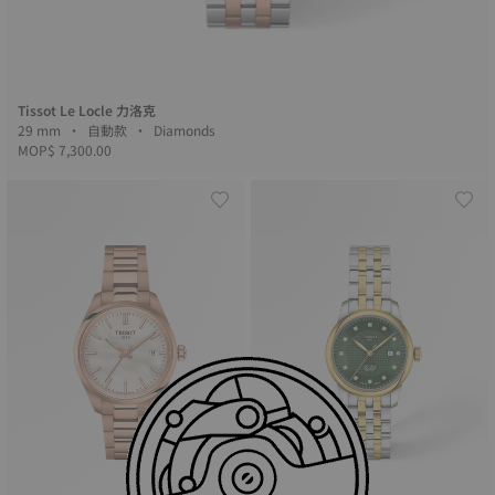
Tissot Le Locle 力洛克
29 mm • 自動款 • Diamonds
MOP$ 7,300.00