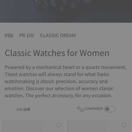
PRX
PR 100
CLASSIC DREAM
Classic Watches for Women
Powered by a mechanical heart or a quartz movement,
Tissot watches will always stand for what Swiss
watchmaking is about: precision, accuracy and
emotion. Discover our selection of women classic
watches. The perfect accessory, for any occasion.
COMPARE PROD
COMPARER
196 結果