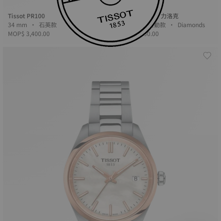
Tissot PR100
Tissot Le Locle 力洛克
34 mm • 石英款
29 mm • 自動款 • Diamonds
MOP$ 3,400.00
MOP$ 7,300.00