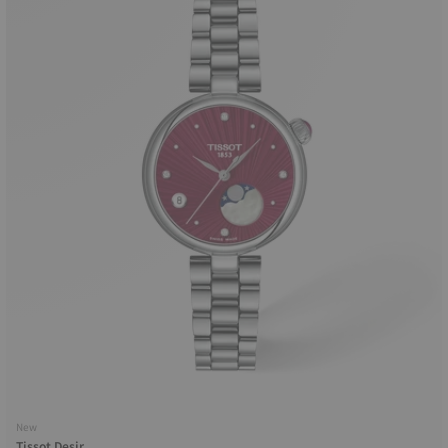
New
Tissot Desir