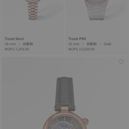
Tissot Desir
Tissot PRX
28 mm • 自動款
35 mm • 自動款 • Gold
MOP$ 7,250.00
MOP$ 16,050.00