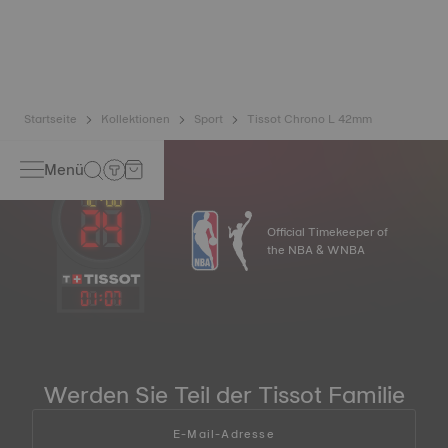
Stößen und Druck standzuhalten, sowie das Eintreten von
Flüssigkeiten, Staub oder Gas zu verhindern, indem die
realen Bedingungen, denen eine Uhr ausgesetzt sein
kann, nachgestellt werden*.*Symbolbild
Startseite
Kollektionen
Sport
Tissot Chrono L 42mm
Menü
Official Timekeeper of
the NBA & WNBA
01
:
07
Werden Sie Teil der Tissot Familie
E-Mail-Adresse