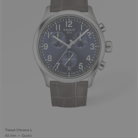
Tissot Chrono L
42 mm • Quarz