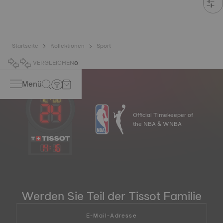
Startseite
Kollektionen
Sport
VERGLEICHEN
0
Menü
Official Timekeeper of
the NBA & WNBA
14
:
16
Werden Sie Teil der Tissot Familie
E-Mail-Adresse