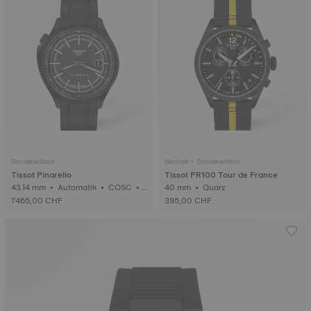
Sonderedition
Neuheit • Sonderedition
Tissot Pinarello
Tissot PR100 Tour de France
43.14 mm • Automatik • COSC •
40 mm • Quarz
Geschmiedetes Carbon
1’465,00 CHF
395,00 CHF