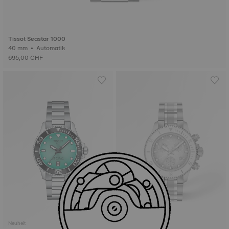
Tissot Seastar 1000
40 mm • Automatik
695,00 CHF
Neuheit
Neuheit