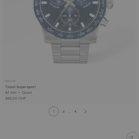
Neuheit
Tissot Supersport
42 mm • Quarz
465,00 CHF
1
2
...
4