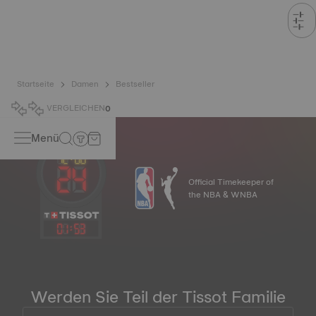
Startseite
Damen
Bestseller
VERGLEICHEN
0
Menü
Official Timekeeper of
the NBA & WNBA
01
:
53
Werden Sie Teil der Tissot Familie