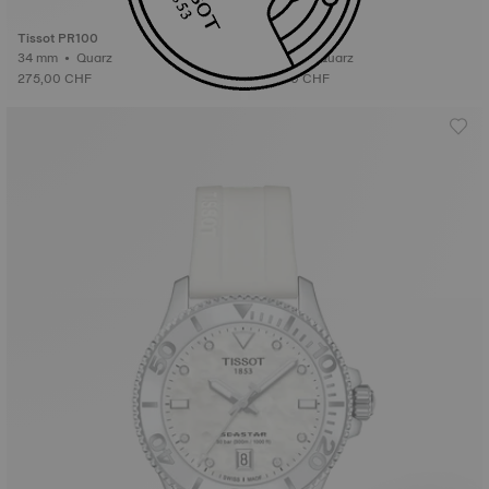
Tissot PR100
Tissot PRX
34 mm • Quarz
25 mm • Quarz
275,00 CHF
315,00 CHF