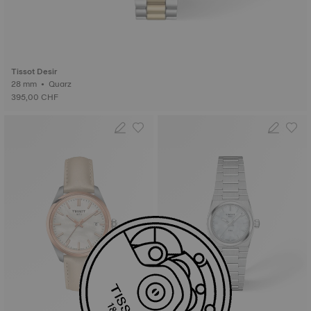
Tissot Desir
28 mm • Quarz
395,00 CHF