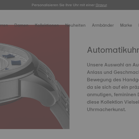
Personalisieren Sie Ihre Uhr mit einer
hier.
Gravur
.
rren
Damen
Kollektionen
Neuheiten
Armbänder
Marke
Automatikuh
Unsere Auswahl an Aut
Anlass und Geschmack.
Bewegung des Handgele
da sie sich auf ein pr
anmutigen, femininen D
diese Kollektion Vielse
Uhrmacherkunst.