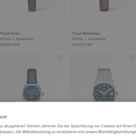
Tissot Desir
Tissot Bellissima
28 mm • Automatik
29 mm • Automatik
745,00 CHF
725,00 CHF
sot
es akzeptieren“ klicken, stimmen Sie der Speicherung von Cookies auf Ihrem G
rbessern, die Websitenutzung zu analysieren und unsere Marketingbemühungen
Neuheit