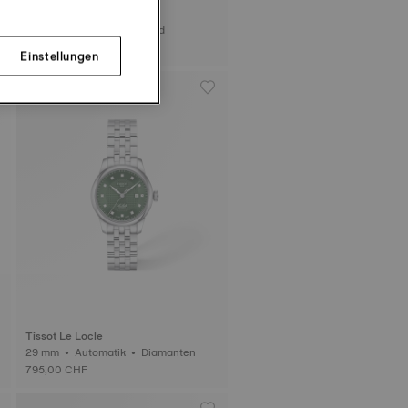
Tissot PRX
35 mm • Automatik • Gold
1’845,00 CHF
Einstellungen
Tissot Le Locle
29 mm • Automatik • Diamanten
795,00 CHF