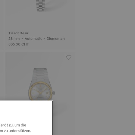
Tissot Desir
28 mm • Automatik • Diamanten
865,00 CHF
erät zu, um die
 zu unterstützen.