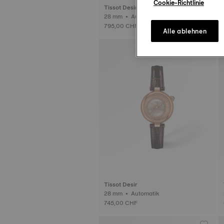
Cookie-Richtlinie
Tissot Desir
28 mm • Automatik
795,00 CHF
Alle ablehnen
Tissot Desir
28 mm • Automatik
745,00 CHF