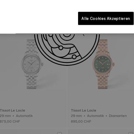
Tissot Le Locle
Tissot PRX
29 mm • Automatik • Diamanten
35 mm • Automatik
735,00 CHF
685,00 CHF
Alle Cookies Akzeptieren
Tissot Le Locle
Tissot Le Locle
29 mm • Automatik
29 mm • Automatik • Diamanten
675,00 CHF
895,00 CHF