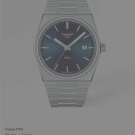
Tissot PRX
40 mm • Quarz