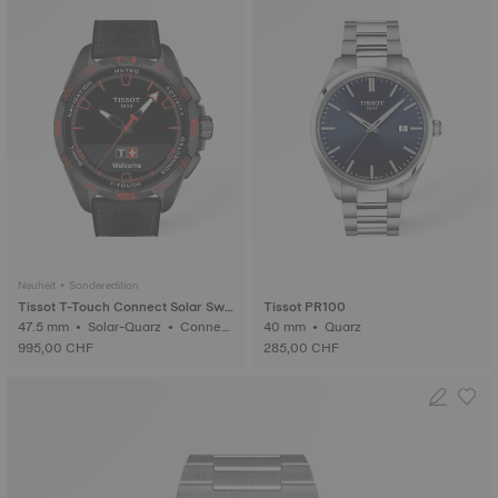
Neuheit • Sonderedition
Tissot T-Touch Connect Solar Swi
Tissot PR100
ss Edition
47.5 mm • Solar-Quarz • Connect
40 mm • Quarz
ed, taktil • Keramik
995,00 CHF
285,00 CHF