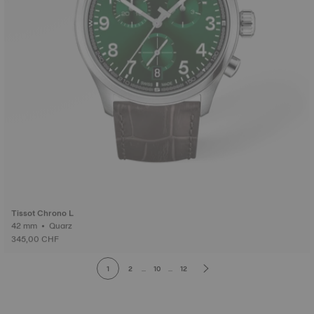
Tissot Chrono L
42 mm • Quarz
345,00 CHF
1
2
...
10
...
12