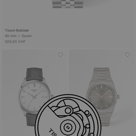
Tissot Ballade
40 mm • Quarz
325,00 CHF