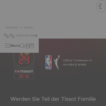
Startseite
Herren
VERGLEICHEN
0
Menü
Official Timekeeper of
the NBA & WNBA
03
:
16
Werden Sie Teil der Tissot Familie