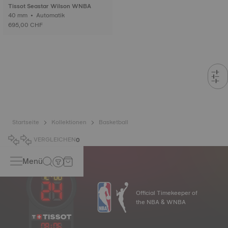
Tissot Seastar Wilson WNBA
40 mm • Automatik
695,00 CHF
Startseite
Kollektionen
Basketball
VERGLEICHEN
0
Menü
Official Timekeeper of
the NBA & WNBA
08
:
06