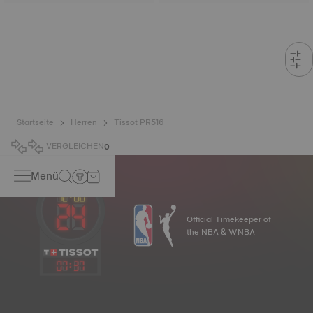
Startseite
Herren
Tissot PR516
VERGLEICHEN
0
Menü
Official Timekeeper of
the NBA & WNBA
07
:
37