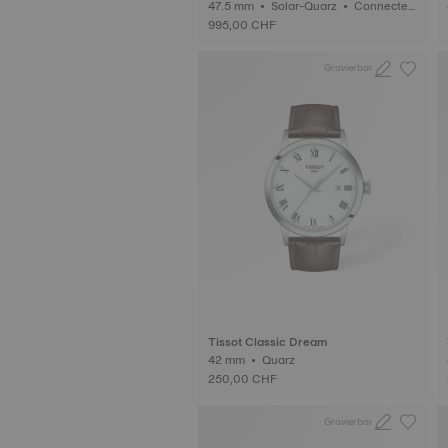
dition
47.5 mm • Solar-Quarz • Connected,
taktil • Keramik
995,00 CHF
Gravierbar
Tissot Classic Dream
42 mm • Quarz
250,00 CHF
Gravierbar