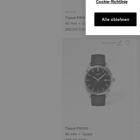
Cookie-Richtlinie
Neuheit
Tissot PR100
Alle ablehnen
40 mm • Quarz
265,00 CHF
Gravierbar
Tissot PR100
40 mm • Quarz
265,00 CHF