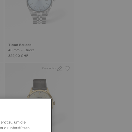
Tissot Ballade
40 mm • Quarz
325,00 CHF
Gravierbar
erät zu, um die
 zu unterstützen.