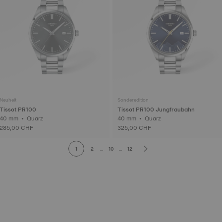
Neuheit
Sonderedition
Tissot PR100
Tissot PR100 Jungfraubahn
40 mm • Quarz
40 mm • Quarz
285,00 CHF
325,00 CHF
1
2
...
10
...
12