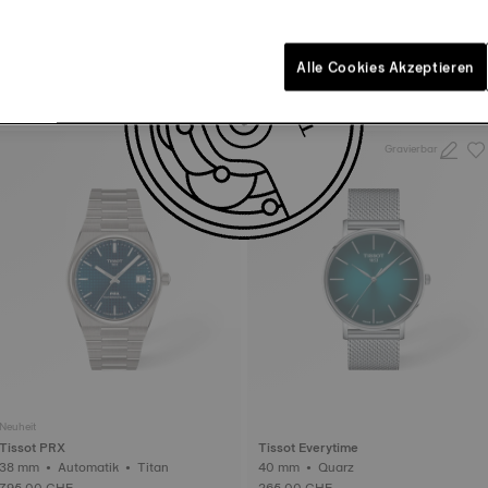
Neuheit
Tissot PRX
Tissot Savonnette
Alle Cookies Akzeptieren
38 mm • Automatik • Titan
48.5 mm • Quarz
795,00 CHF
295,00 CHF
Gravierbar
Neuheit
Tissot PRX
Tissot Everytime
38 mm • Automatik • Titan
40 mm • Quarz
795,00 CHF
265,00 CHF