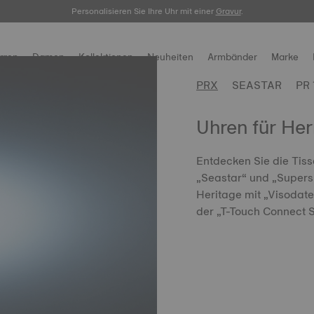
Personalisieren Sie Ihre Uhr mit einer
Registrieren Sie Ihre Uhr
hier.
Gravur
.
rren
Damen
Kollektionen
Neuheiten
Armbänder
Marke
PRX
SEASTAR
PR 
Uhren für Her
Entdecken Sie die Tiss
„Seastar“ und „Supers
Heritage mit „Visodate
der „T-Touch Connect S