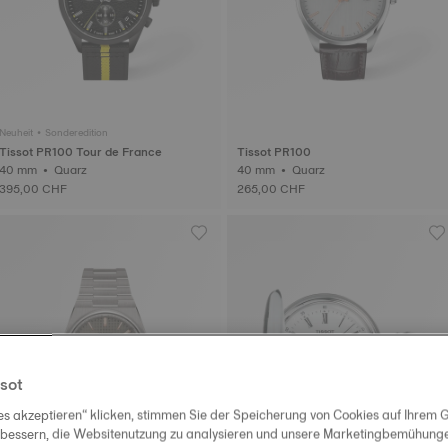
Neuheit • Sonderedition
Tissot PR100 Tour de France
Tissot PR100
40 mm • Quarz
40 mm • Quarz
395,00 CHF
265,00 CHF
sot
es akzeptieren“ klicken, stimmen Sie der Speicherung von Cookies auf Ihrem G
rbessern, die Websitenutzung zu analysieren und unsere Marketingbemühungen