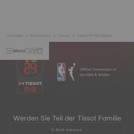
Stößen und Druck standzuhalten, sowie das Eintreten von
Flüssigkeiten, Staub oder Gas zu verhindern, indem die
realen Bedingungen, denen eine Uhr ausgesetzt sein
kann, nachgestellt werden*.*Symbolbild
Startseite
Kollektionen
Classic
Tissot PR 100 40mm
Menü
Official Timekeeper of
the NBA & WNBA
23
:
02
Werden Sie Teil der Tissot Familie
E-Mail-Adresse