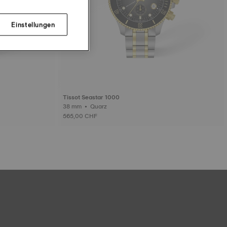
Einstellungen
Tissot Seastar 1000
38 mm • Quarz
565,00 CHF