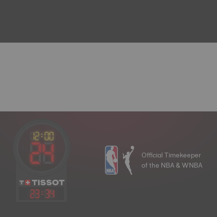
Official Timekeeper
of the NBA & WNBA
23
:
34