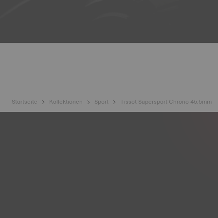
Startseite
Kollektionen
Sport
Tissot Supersport Chrono 45.5mm