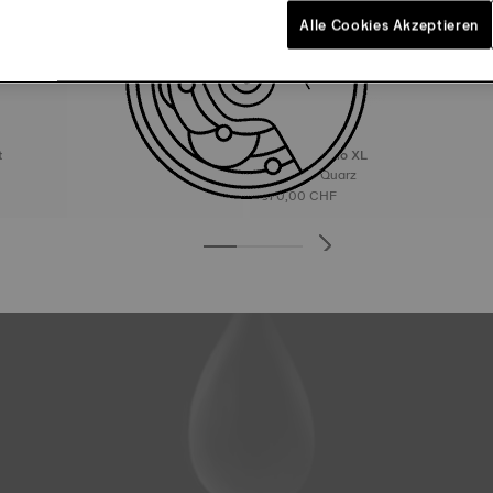
Alle Cookies Akzeptieren
t
Tissot Chrono XL
rz
45 mm • Quarz
370,00 CHF