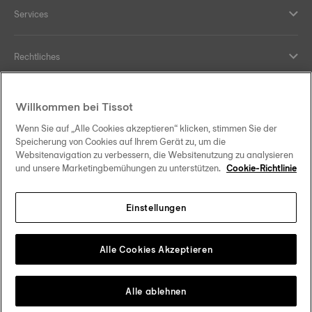
Services
Rechtliches
Hilfe und Kontakt
Willkommen bei Tissot
Wenn Sie auf „Alle Cookies akzeptieren“ klicken, stimmen Sie der
Ihre Vorteile
Speicherung von Cookies auf Ihrem Gerät zu, um die
Websitenavigation zu verbessern, die Websitenutzung zu analysieren
und unsere Marketingbemühungen zu unterstützen.
Cookie-Richtlinie
Einstellungen
Folgen Sie uns in den sozialen Medien
Schweiz
•
Suisse
Change country
Tissot Copyrights 2026
Alle Cookies Akzeptieren
Alle ablehnen