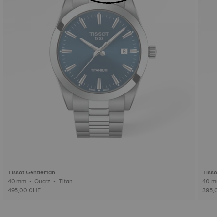
Tissot Gentleman
Tiss
40 mm • Quarz • Titan
495,00 CHF
395,