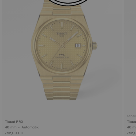
Sonder
Tissot PRX
Tisso
40 mm • Automatik
795,00 CHF
795,