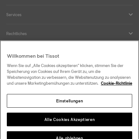
Services
Rechtliches
Hilfe und Kontakt
Willkommen bei Tissot
Wenn Sie auf „Alle Cookies akzeptieren“ klicken, stimmen Sie der
Ihre Vorteile
Speicherung von Cookies auf Ihrem Gerät zu, um die
Websitenavigation zu verbessern, die Websitenutzung zu analysieren
und unsere Marketingbemühungen zu unterstützen.
Cookie-Richtlinie
Einstellungen
Folgen Sie uns in den sozialen Medien
Schweiz
•
Suisse
Change country
Tissot Copyrights 2026
Alle Cookies Akzeptieren
Alle ablehnen