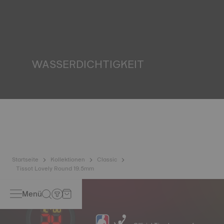
Tissot verpflichtet sich, für die Herkunft der Diamanten in
seinen Uhren sowie ihre Qualität - darunter Farbe,
Reinheit und Karat - zu garantieren. Sie entsprechen
allesamt den Zertifizierungs-Anforderungen des
Kimberley-Prozesses, einem internationalen
Zertifizierungs-System für Rohdiamanten*. *Symbolbild
WASSERDICHTIGKEIT
Alle Gehäuse von Tissot Uhren durchlaufen zahlreiche
Prüfungen, darunter auch jene hinsichtlich ihrer
Wasserdichtigkeit. Tissot prüft die Fähigkeit der Uhr,
Stößen und Druck standzuhalten, sowie das Eintreten von
Flüssigkeiten, Staub oder Gas zu verhindern, indem die
realen Bedingungen, denen eine Uhr ausgesetzt sein
kann, nachgestellt werden*.*Symbolbild
Startseite
Kollektionen
Classic
Tissot Lovely Round 19.5mm
Menü