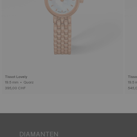
Tissot Lovely
Tisso
19.5 mm • Quarz
395,00 CHF
545,
DIAMANTEN