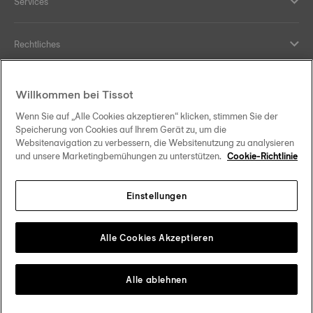
Services
Rechtliches
Hilfe und Kontakt
Willkommen bei Tissot
Wenn Sie auf „Alle Cookies akzeptieren“ klicken, stimmen Sie der
Ihre Vorteile
Speicherung von Cookies auf Ihrem Gerät zu, um die
Websitenavigation zu verbessern, die Websitenutzung zu analysieren
und unsere Marketingbemühungen zu unterstützen.
Cookie-Richtlinie
Einstellungen
Folgen Sie uns in den sozialen Medien
Schweiz
•
Suisse
Change country
Tissot Copyrights 2026
Alle Cookies Akzeptieren
Alle ablehnen