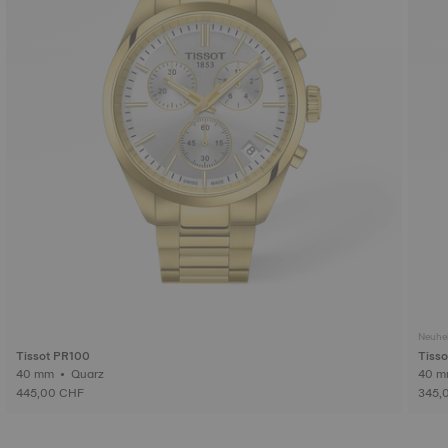
Neuhei
Tissot PR100
Tiss
40 mm • Quarz
445,00 CHF
345,