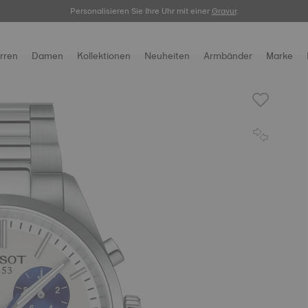
Personalisieren Sie Ihre Uhr mit einer
hier.
Gravur
.
rren
Damen
Kollektionen
Neuheiten
Armbänder
Marke