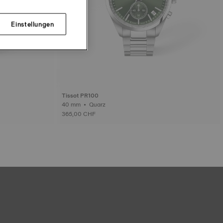
Einstellungen
Tissot PR100
40 mm • Quarz
365,00 CHF