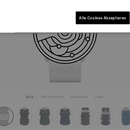
MILANA
96,00 C
Grau
Sch
Alle Cookies Akzeptieren
MEHR AN
Alle
316L-Edelstahl
Kautschuk
Leder
rapConfigurator