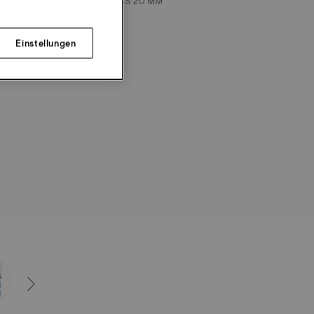
ISEARMBAND BANDANSTOSS 20 MM
HF
nellwechselarmband
Einstellungen
SEHEN