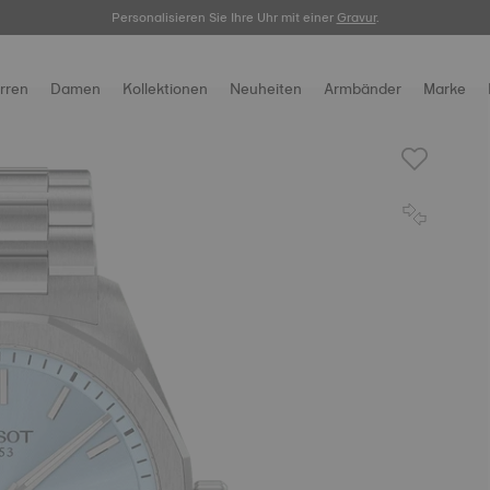
Personalisieren Sie Ihre Uhr mit einer
Registrieren Sie Ihre Uhr
hier.
Gravur
.
rren
Damen
Kollektionen
Neuheiten
Armbänder
Marke