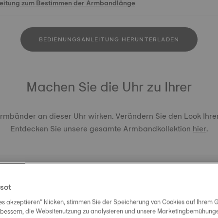
leitung zum Bestimmen der Armbandlänge
BEDIENUNGSANLEITUNG HERUNTERLADEN
Machen Sie die Uhr zu Ihrer
Armbänder an dieser Uhr wirken. Verändern Sie den Look Ihre
Entdecken Sie unsere gesamte Armbandkollektion
hier
.
sot
es akzeptieren“ klicken, stimmen Sie der Speicherung von Cookies auf Ihrem G
ORIGINA
rbessern, die Websitenutzung zu analysieren und unsere Marketingbemühungen