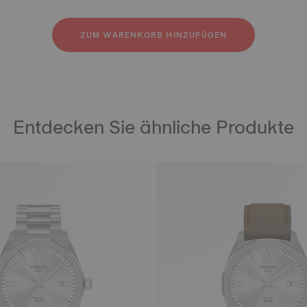
6L-Edelstahl
utschuk
der
ZUM WARENKORB HINZUFÜGEN
Entdecken Sie ähnliche Produkte