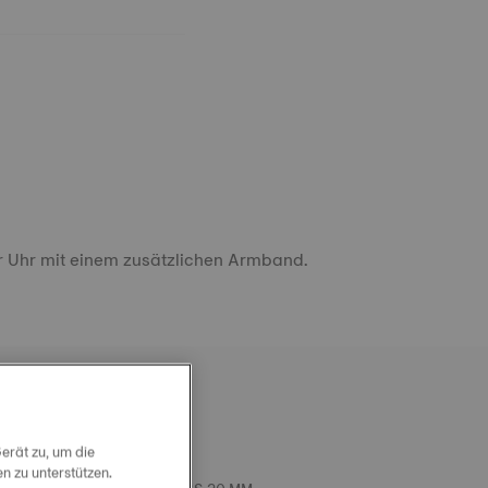
r Uhr mit einem zusätzlichen Armband.
erät zu, um die
L TISSOT EDELSTAHL-
 zu unterstützen.